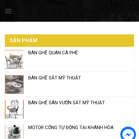
Skip
to
content
SẢN PHẨM
BÀN GHẾ QUÁN CÀ PHÊ
BÀN GHẾ SẮT MỸ THUẬT
BÀN GHẾ SÂN VƯỜN SẮT MỸ THUẬT
MOTOR CỔNG TỰ ĐỘNG TẠI KHÁNH HÒA