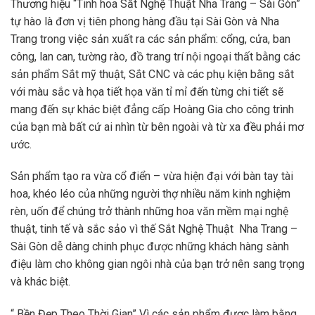
Thương hiệu “Tinh hoa Sắt Nghệ Thuật Nha Trang – Sài Gòn”
tự hào là đơn vị tiên phong hàng đầu tại Sài Gòn và Nha
Trang trong việc sản xuất ra các sản phẩm: cổng, cửa, ban
công, lan can, tường rào, đồ trang trí nội ngoại thất bằng các
sản phẩm Sắt mỹ thuật, Sắt CNC và các phụ kiện bằng sắt
với màu sắc và họa tiết họa văn tỉ mỉ đến từng chi tiết sẽ
mang đến sự khác biệt đẳng cấp Hoàng Gia cho công trình
của bạn mà bất cứ ai nhìn từ bên ngoài và từ xa đều phải mơ
ước.
Sản phẩm tạo ra vừa cổ điển – vừa hiện đại với bàn tay tài
hoa, khéo léo của những người thợ nhiều năm kinh nghiệm
rèn, uốn để chúng trở thành những hoa văn mềm mại nghệ
thuật, tinh tế và sắc sảo vì thế Sắt Nghệ Thuật Nha Trang –
Sài Gòn dễ dàng chinh phục được những khách hàng sành
điệu làm cho không gian ngôi nhà của bạn trở nên sang trọng
và khác biệt.
“ Bền Đẹp Theo Thời Gian” Vì các sản phẩm được làm bằng