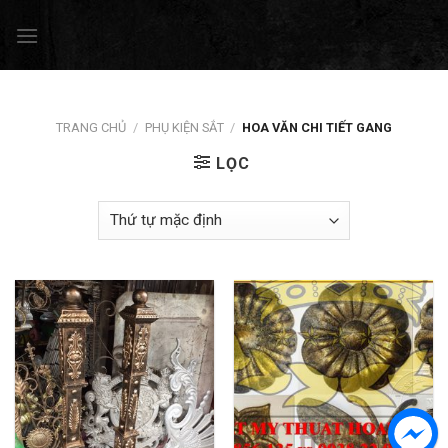
Skip
to
content
TRANG CHỦ
/
PHỤ KIỆN SẮT
/
HOA VĂN CHI TIẾT GANG
LỌC