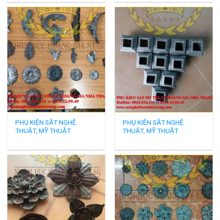
PHỤ KIỆN SẮT NGHỆ
PHỤ KIỆN SẮT NGHỆ
THUẬT, MỸ THUẬT
THUẬT, MỸ THUẬT