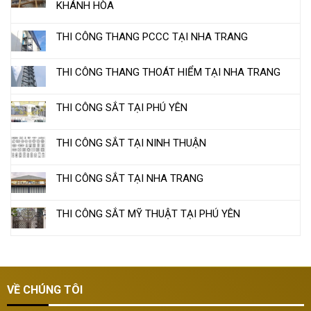
KHÁNH HÒA
THI CÔNG THANG PCCC TẠI NHA TRANG
THI CÔNG THANG THOÁT HIỂM TẠI NHA TRANG
THI CÔNG SẮT TẠI PHÚ YÊN
THI CÔNG SẮT TẠI NINH THUẬN
THI CÔNG SẮT TẠI NHA TRANG
THI CÔNG SẮT MỸ THUẬT TẠI PHÚ YÊN
VỀ CHÚNG TÔI