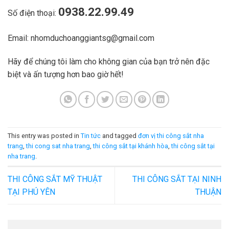
0938.22.99.49
Số điện thoại:
Email:
nhomduchoanggiantsg@gmail.com
Hãy để chúng tôi làm cho không gian của bạn trở nên đặc
biệt và ấn tượng hơn bao giờ hết!
This entry was posted in
Tin tức
and tagged
đơn vị thi công sắt nha
trang
,
thi cong sat nha trang
,
thi công sắt tại khánh hòa
,
thi công sắt tại
nha trang
.
THI CÔNG SẮT MỸ THUẬT
THI CÔNG SẮT TẠI NINH
TẠI PHÚ YÊN
THUẬN