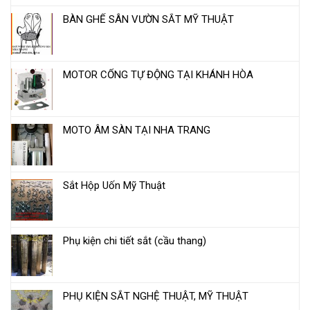
BÀN GHẾ SÂN VƯỜN SẮT MỸ THUẬT
MOTOR CỔNG TỰ ĐỘNG TẠI KHÁNH HÒA
MOTO ÂM SÀN TẠI NHA TRANG
Sắt Hộp Uốn Mỹ Thuật
Phụ kiện chi tiết sắt (cầu thang)
PHỤ KIỆN SẮT NGHỆ THUẬT, MỸ THUẬT