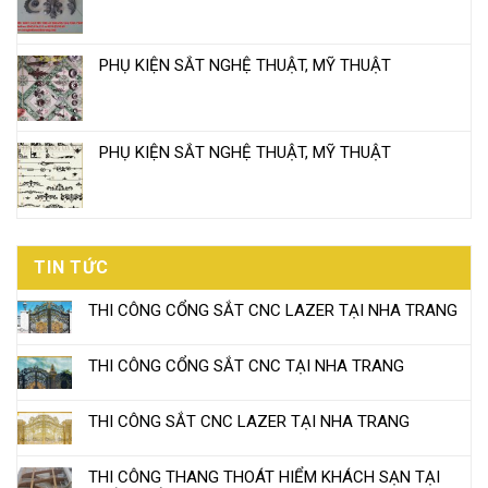
PHỤ KIỆN SẮT NGHỆ THUẬT, MỸ THUẬT
PHỤ KIỆN SẮT NGHỆ THUẬT, MỸ THUẬT
TIN TỨC
THI CÔNG CỔNG SẮT CNC LAZER TẠI NHA TRANG
THI CÔNG CỔNG SẮT CNC TẠI NHA TRANG
THI CÔNG SẮT CNC LAZER TẠI NHA TRANG
THI CÔNG THANG THOÁT HIỂM KHÁCH SẠN TẠI