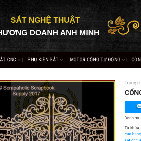
SẮT NGHỆ THUẬT
HƯƠNG DOANH ANH MINH
ẮT CNC
PHỤ KIỆN SẮT
MOTOR CỔNG TỰ ĐỘNG
CÔN
Trang c
CỔNG
Danh mụ
Từ khóa:
cua hang 
sắt cnc u