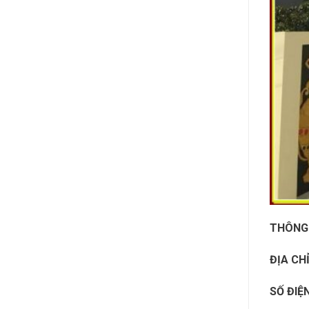
THÔNG 
ĐỊA CHỈ
SỐ ĐIỆ