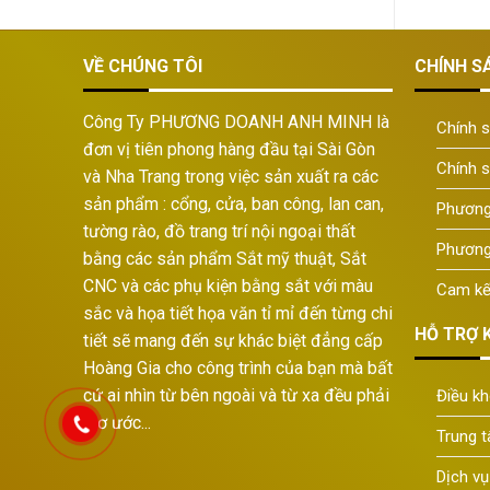
VỀ CHÚNG TÔI
CHÍNH S
Công Ty PHƯƠNG DOANH ANH MINH là
Chính s
đơn vị tiên phong hàng đầu tại Sài Gòn
Chính 
và Nha Trang trong việc sản xuất ra các
sản phẩm : cổng, cửa, ban công, lan can,
Phương
tường rào, đồ trang trí nội ngoại thất
Phương
bằng các sản phẩm Sắt mỹ thuật, Sắt
CNC và các phụ kiện bằng sắt với màu
Cam kế
sắc và họa tiết họa văn tỉ mỉ đến từng chi
HỖ TRỢ 
tiết sẽ mang đến sự khác biệt đẳng cấp
Hoàng Gia cho công trình của bạn mà bất
cứ ai nhìn từ bên ngoài và từ xa đều phải
Điều kh
mơ ước...
Trung 
Thiết kế website bởi
ITVUNGTAU.COM
|
Thiết kế web Vũng 
Dịch vụ