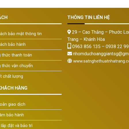
ÁCH
THÔNG TIN LIÊN HỆ
29 – Cao Thắng – Phước Lo
ách bảo mật thông tin
Trang – Khánh Hòa
sách bảo hành
0963 856 135 – 0938 22 99
nhomduchoanggiantsg@gma
 thức thanh toán
www.satnghethuatnhatrang.
 thức vận chuyển
t chất lượng
KHÁCH HÀNG
oản giao dịch
tâm bảo hành
Tàu
 lắp đặt và bảo trì