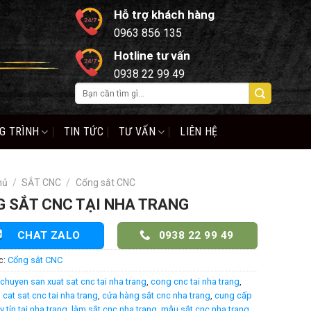
Hỗ trợ khách hàng
0963 856 135
Hotline tư vấn
0938 22 99 49
Tìm
kiếm:
G TRÌNH
TIN TỨC
TƯ VẤN
LIÊN HỆ
hủ
/
SẮT CNC
/
Cổng sắt CNC
 SẮT CNC TẠI NHA TRANG
CHAT ZALO
0938 22 99 49
c:
Cổng sắt CNC
chuyen san xuat sat cnc tai nha trang
,
cong cnc tai nha trang
,
cat sat cnc tai nha trang
,
cửa hàng sắt cnc nha trang
,
cung cấp
y tín tại nha trang
,
làm sắt cnc nha trang
,
mẫu sắt cnc nha trang
,