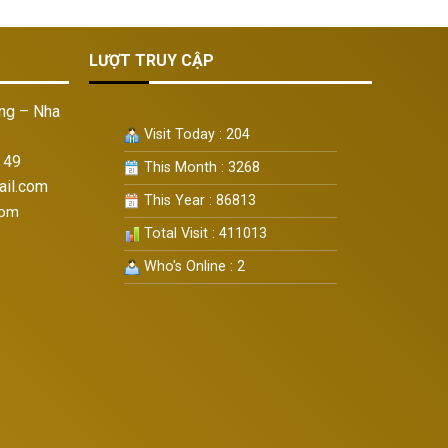
LƯỢT TRUY CẬP
ng – Nha
Visit Today : 204
 49
This Month : 3268
il.com
This Year : 86813
com
Total Visit : 411013
Who's Online : 2