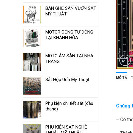
BÀN GHẾ SÂN VƯỜN SẮT
MỸ THUẬT
MOTOR CỔNG TỰ ĐỘNG
TẠI KHÁNH HÒA
MOTO ÂM SÀN TẠI NHA
TRANG
MÔ TẢ
T
Sắt Hộp Uốn Mỹ Thuật
Phụ kiện chi tiết sắt (cầu
Chúng t
thang)
– Có thể
PHỤ KIỆN SẮT NGHỆ
THUẬT, MỸ THUẬT