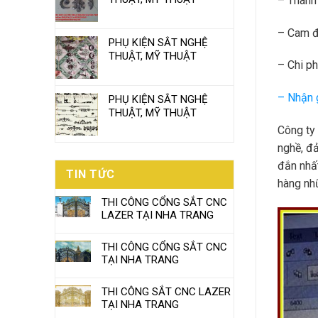
– Thành
– Cam đ
PHỤ KIỆN SẮT NGHỆ
THUẬT, MỸ THUẬT
– Chi ph
– Nhận g
PHỤ KIỆN SẮT NGHỆ
THUẬT, MỸ THUẬT
Công ty c
nghề, đa
đắn nhâ
TIN TỨC
hàng như
THI CÔNG CỔNG SẮT CNC
LAZER TẠI NHA TRANG
THI CÔNG CỔNG SẮT CNC
TẠI NHA TRANG
THI CÔNG SẮT CNC LAZER
TẠI NHA TRANG