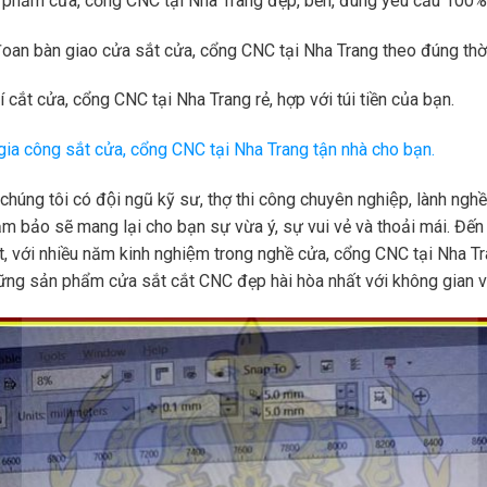
 phẩm cửa, cổng CNC tại Nha Trang đẹp, bền, đúng yêu cầu 100%
oan bàn giao cửa sắt cửa, cổng CNC tại Nha Trang theo đúng thời
í cắt cửa, cổng CNC tại Nha Trang rẻ, hợp với túi tiền của bạn.
ia công sắt cửa, cổng CNC tại Nha Trang tận nhà cho bạn.
húng tôi có đội ngũ kỹ sư, thợ thi công chuyên nghiệp, lành nghề, c
̉m bảo sẽ mang lại cho bạn sự vừa ý, sự vui vẻ và thoải mái. Đến 
́t, với nhiều năm kinh nghiệm trong nghề cửa, cổng CNC tại Nha Tr
̃ng sản phẩm cửa sắt cắt CNC đẹp hài hòa nhất với không gian và c