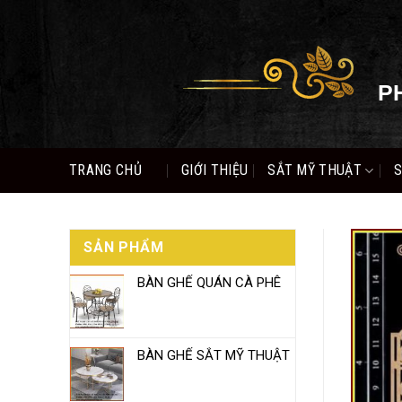
Skip
to
content
P
TRANG CHỦ
GIỚI THIỆU
SẮT MỸ THUẬT
S
SẢN PHẨM
BÀN GHẾ QUÁN CÀ PHÊ
BÀN GHẾ SẮT MỸ THUẬT